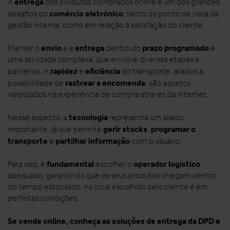
entrega
A
dos produtos comprados online é um dos grandes
comércio eletrónico
desafios do
, tanto do ponto de vista da
gestão interna, como em relação à satisfação do cliente.
envio
entrega
prazo programado
Manter o
e a
dentro do
é
uma atividade complexa, que envolve diversas etapas e
rapidez
eficiência
parceiros. A
e
do transporte, aliados à
rastrear a encomenda
possibilidade de
, são aspetos
valorizados na experiência de compra através da internet.
tecnologia
Nesse aspecto, a
representa um aliado
gerir stocks
programar o
importante, já que permite
,
transporte
partilhar informação
e
com o usuário.
fundamental
operador logístico
Para isso, é
escolher o
adequado, garantindo que os seus produtos chegam dentro
do tempo estipulado, no local escolhido pelo cliente e em
perfeitas condições.
Se vende online, conheça as soluções de entrega da DPD e