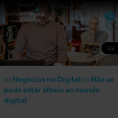
Abri
e
Fech
Men
A
F
N
::: Negócios no Digital ::: Não se
pode estar alheio ao mundo
digital