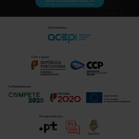
Torne-se associado da ACEPI
Uma iniciativa:
Com o apoio:
Cofinanciada por:
Em parceria com: