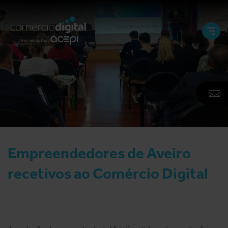
Abri
e
Fech
Men
A
F
N
Empreendedores de Aveiro
recetivos ao Comércio Digital