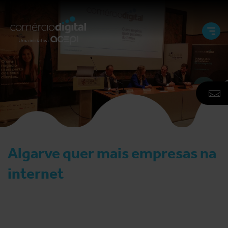
Abri
e
Fech
Men
A
F
N
Algarve quer mais empresas na
internet