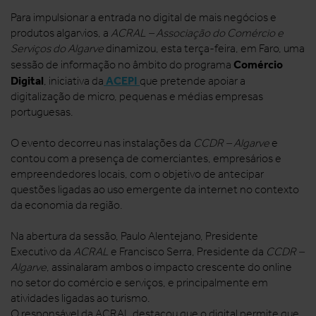
Para impulsionar a entrada no digital de mais negócios e
produtos algarvios, a
ACRAL – Associação do Comércio e
Serviços do Algarve
dinamizou, esta terça-feira, em Faro, uma
Comércio
sessão de informação no âmbito do programa
Digital
ACEPI
, iniciativa da
que pretende apoiar a
digitalização de micro, pequenas e médias empresas
portuguesas.
O evento decorreu nas instalações da
CCDR – Algarve
e
contou com a presença de comerciantes, empresários e
empreendedores locais, com o objetivo de antecipar
questões ligadas ao uso emergente da internet no contexto
da economia da região.
Na abertura da sessão, Paulo Alentejano, Presidente
Executivo da
ACRAL
e Francisco Serra, Presidente da
CCDR –
Algarve
, assinalaram ambos o impacto crescente do online
no setor do comércio e serviços, e principalmente em
atividades ligadas ao turismo.
O responsável da ACRAL destacou que o digital permite que