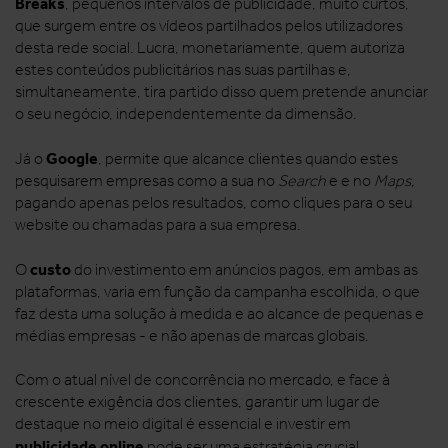
Breaks
, pequenos intervalos de publicidade, muito curtos,
que surgem entre os vídeos partilhados pelos utilizadores
desta rede social. Lucra, monetariamente, quem autoriza
estes conteúdos publicitários nas suas partilhas e,
simultaneamente, tira partido disso quem pretende anunciar
o seu negócio, independentemente da dimensão.
Google
Já o
, permite que alcance
clientes quando estes
pesquisarem empresas como a sua no
Search
e e no
Maps,
pagando apenas pelos resultados, como cliques para o seu
website ou chamadas para a sua empresa.
custo
O
do investimento em anúncios pagos, em ambas as
plataformas, varia em função da campanha escolhida, o que
faz desta uma solução à medida e ao alcance de pequenas e
médias empresas - e não apenas de marcas globais.
Com o atual nível de concorrência no mercado, e face à
crescente exigência dos clientes, garantir um lugar de
destaque no meio digital é essencial e investir em
publicidade online
pode ser uma estratégia crucial.