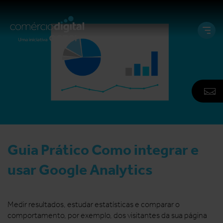
Abri
e
Fech
Men
A
F
N
Guia Prático Como integrar e
usar Google Analytics
Medir resultados, estudar estatísticas e comparar o
comportamento, por exemplo, dos visitantes da sua página