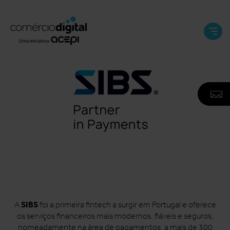
Abri
e
Fech
Men
A
F
N
SIBS
A
foi a primeira fintech a surgir em Portugal e oferece
os serviços financeiros mais modernos, fiáveis ​​e seguros,
nomeadamente na área de pagamentos, a mais de 300