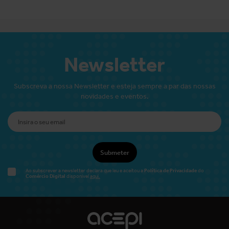
Newsletter
Subscreva a nossa Newsletter e esteja sempre a par das nossas
novidades e eventos.
Submeter
Política de Privacidade
Ao subscrever a newsletter declara que leu e aceitou a
do
Comércio Digital
disponível
aqui.