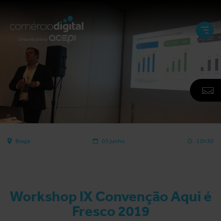
Abri
e
Fech
Men
A
F
N
Braga
03 junho
15h30
Workshop IX Convenção Aqui é
Fresco 2019