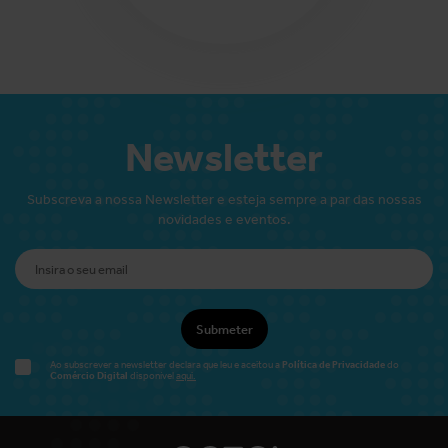
Newsletter
Subscreva a nossa Newsletter e esteja sempre a par das nossas
novidades e eventos.
Submeter
Política de Privacidade
Ao subscrever a newsletter declara que leu e aceitou a
do
Comércio Digital
disponível
aqui.