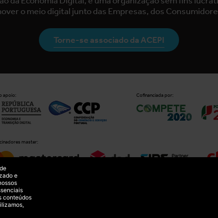
ão da Economia Digital, é uma organização sem fins lucra
over o meio digital junto das Empresas, dos Consumidore
Torne-se associado da ACEPI
 apoio:
Cofinanciada por:
cinadores master:
 de
izado e
 nossos
ssenciais
s conteúdos
ilizamos,