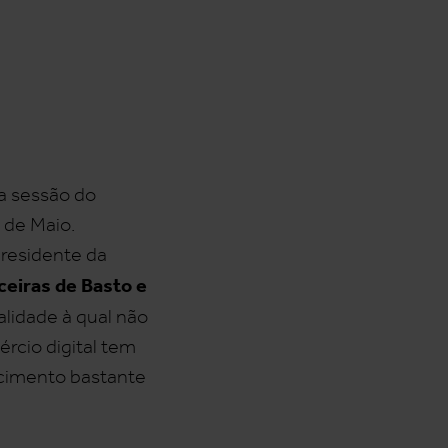
va sessão do
3 de Maio.
Presidente da
ceiras de Basto e
alidade à qual não
rcio digital tem
scimento bastante