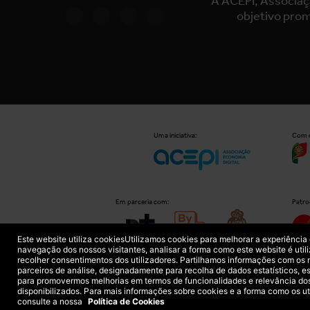
A ACEPI, Associaç
objetivo prom
Uma iniciativa:
Com o
Em parceria com:
Patro
Este website utiliza cookies
Utilizamos cookies para melhorar a experiência
navegação dos nossos visitantes, analisar a forma como este website é util
recolher consentimentos dos utilizadores. Partilhamos informações com os
parceiros de análise, designadamente para recolha de dados estatísticos, e
para promovermos melhorias em termos de funcionalidades e relevância do
disponibilizados. Para mais informações sobre cookies e a forma como os ut
Política de Privacidade
FAQs
consulte a nossa
Política de Cookies