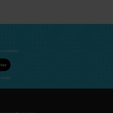
 e eventos.
ter
nível
aqui.