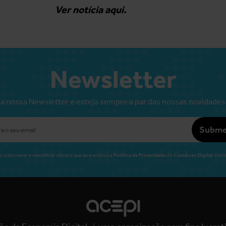
Ver notícia aqui.
Newsletter
a nossa Newsletter e esteja sempre a par das nossas novidades
Subme
Política de Privacidade
Comércio Digital
o subscrever a newsletter declara que leu e aceitou a
do
dispo