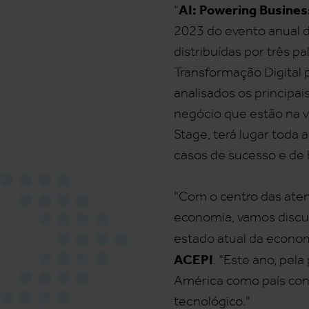
AI: Powering Busines
“
2023 do evento anual 
distribuídas por três p
Transformação Digital 
analisados os principa
negócio que estão na va
Stage, terá lugar toda
casos de sucesso e de 
"Com o centro das atenç
economia, vamos discut
estado atual da economi
ACEPI
. “Este ano, pel
América como país conv
tecnológico."