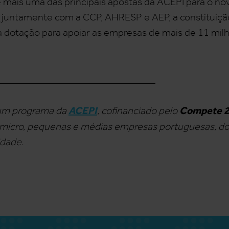
 é mais uma das principais apostas da ACEPI para o no
 juntamente com a CCP, AHRESP e AEP, a constituiçã
 dotação para apoiar as empresas de mais de 11 milh
_______________________________
ACEPI
Compete 20
um programa da
, cofinanciado pelo
às micro, pequenas e médias empresas portuguesas, d
idade.