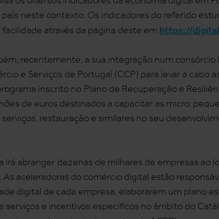
isa os diversos indicadores da economia digital em P
o país neste contexto. Os indicadores do referido es
https://digit
facilidade através da página deste em
ém, recentemente, a sua integração num consórcio l
io e Serviços de Portugal (CCP) para levar a cabo a
programa inscrito no Plano de Recuperação e Resili
lhões de euros destinados a capacitar as micro, pequ
serviços, restauração e similares no seu desenvolvi
 irá abranger dezenas de milhares de empresas ao l
es. As aceleradoras do comércio digital estão respons
ade digital de cada empresa, elaborarem um plano est
e serviços e incentivos específicos no âmbito do Catá