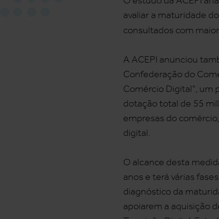
O estudo da ACEPI anal
avaliar a maturidade d
consultados com maior 
A ACEPI anunciou tamb
Confederação do Comérc
Comércio Digital”, um 
dotação total de 55 mi
empresas do comércio, 
digital.
O alcance desta medida
anos e terá várias fas
diagnóstico da maturid
apoiarem a aquisição d