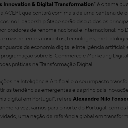
s Innovation & Digital Transformation
” é o tema qu
da ACEPI, que contará com mais de uma centena de 
alcos: no Leadership Stage serão discutidos os princip
por oradores de renome nacional e internacional; no D
is e mais recentes conceitos, tecnologias, metodolog
nguarda da economia digital e inteligência artificial; 
 a programação sobre E-Commerce e Marketing Digital
boas práticas na Transformação Digital.
ões na Inteligência Artificial e o seu impacto transf
ir as tendências emergentes e as principais inovaçõe
Alexandre Nilo Fonse
a digital em Portugal”, refere
a primeira vez, vamos para o norte do Portugal, com o
idado, uma nação de referência global em transforma