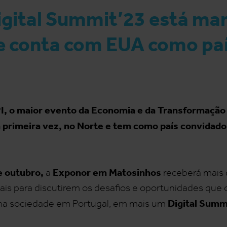
igital Summit’23 está ma
e conta com EUA como pa
, o maior evento da Economia e da Transformação 
a primeira vez, no Norte e tem como país convidad
e outubro,
Exponor em Matosinhos
a
receberá mais 
ais para discutirem os desafios e oportunidades que o 
Digital Summ
na sociedade em Portugal, em mais um