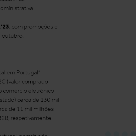
dministrativa.
t’23
, com promoções e
e outubro.
al em Portugal”,
B2C (valor comprado
o comércio eletrónico
stado) cerca de 130 mil
rca de 11 mil milhões
B2B, respetivamente.