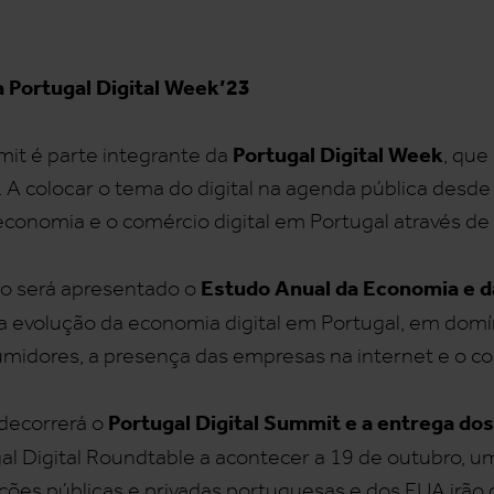
a Portugal Digital Week’23
Portugal Digital Week
mit é parte integrante da
, que
 A colocar o tema do digital na agenda pública desde
economia e o comércio digital em Portugal através de d
Estudo Anual da Economia e d
ro será apresentado o
a a evolução da economia digital em Portugal, em domí
umidores, a presença das empresas na internet e o co
Portugal Digital Summit e a entrega d
decorrerá o
l Digital Roundtable a acontecer a 19 de outubro, uma
ções públicas e privadas portuguesas e dos EUA irão d