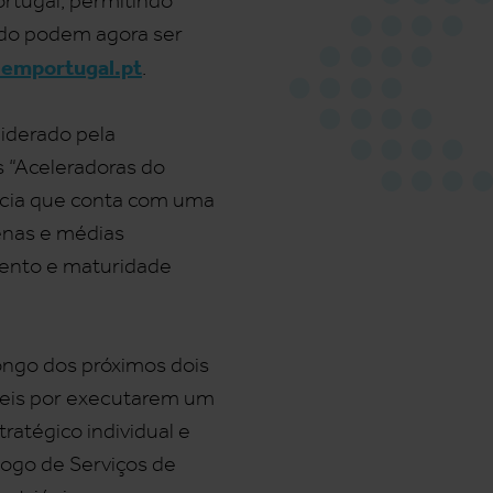
ortugal, permitindo
tudo podem agora ser
alemportugal.pt
.
iderado pela
s “Aceleradoras do
ência que conta com uma
enas e médias
mento e maturidade
ongo dos próximos dois
áveis por executarem um
ratégico individual e
logo de Serviços de