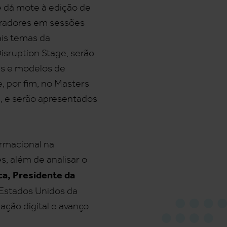
e dá mote à edição de
oradores em sessões
ais temas da
isruption Stage, serão
ias e modelos de
e, por fim, no Masters
, e serão apresentados
ormacional na
s, além de analisar o
ca, Presidente da
s Estados Unidos da
ção digital e avanço