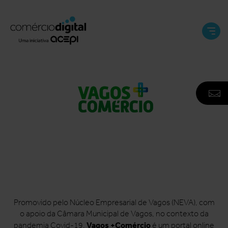
Abri
e
Fech
Men
A
F
N
Promovido pelo Núcleo Empresarial de Vagos (NEVA), com
o apoio da Câmara Municipal de Vagos, no contexto da
Vagos +Comércio
pandemia Covid-19,
é um portal online