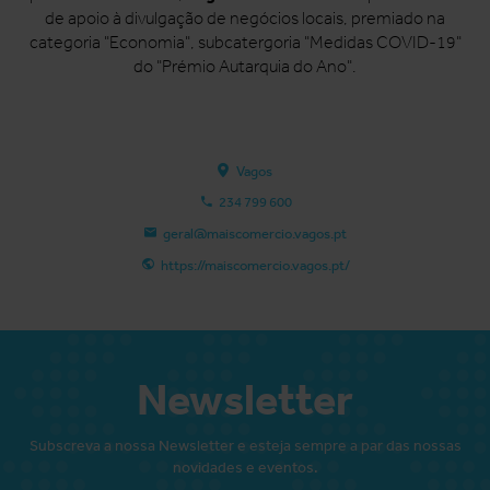
de apoio à divulgação de negócios locais, premiado na
categoria "Economia", subcatergoria "Medidas COVID-19"
do "Prémio Autarquia do Ano".
Vagos
234 799 600
geral@maiscomercio.vagos.pt
https://maiscomercio.vagos.pt/
Newsletter
Subscreva a nossa Newsletter e esteja sempre a par das nossas
novidades e eventos.