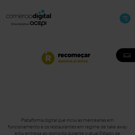
Abri
e
Fech
Men
A
F
N
Plataforma digital que inclui as mercearias em
funcionamento e os restaurantes em regime de take away
e/ou entrega ao domicílio durante o atual Estado de