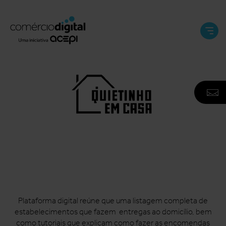
Abri
e
Fech
Men
A
F
N
Plataforma digital reúne que uma listagem completa de
estabelecimentos que fazem entregas ao domicílio, bem
como tutoriais que explicam como fazer as encomendas