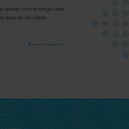
s a operar com entrega take
 área de atividade.
www.portaaporta.pt
 e eventos.