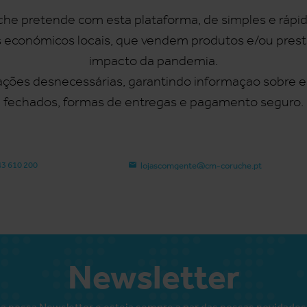
e pretende com esta plataforma, de simples e rápida 
económicos locais, que vendem produtos e/ou prest
impacto da pandemia.
ocações desnecessárias, garantindo informaçao sobre 
fechados, formas de entregas e pagamento seguro.
43 610 200
lojascomgente@cm-coruche.pt
Newsletter
a nossa Newsletter e esteja sempre a par das nossas novidades