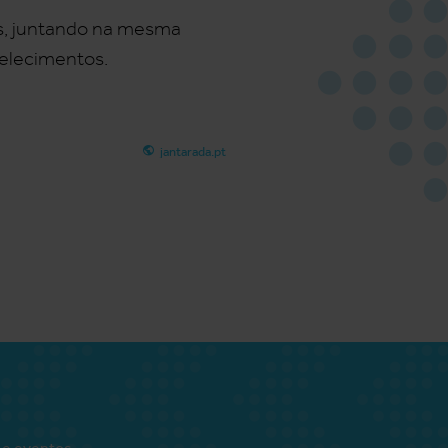
is, juntando na mesma
belecimentos.
jantarada.pt
 e eventos.