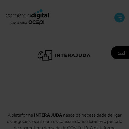
Abri
e
Fech
Men
A
F
N
INTERAJUDA
A plataforma
nasce da necessidade de ligar
os negócios locais com os consumidores durante o período
de quarentena derivada da COVID-19. A plataforma