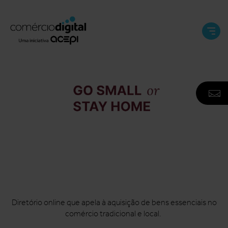
Abri
e
Fech
Men
A
F
N
Diretório online que apela à aquisição de bens essenciais no
comércio tradicional e local.