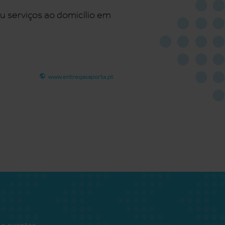
u serviços ao domicílio em
www.entregasaporta.pt
 e eventos.